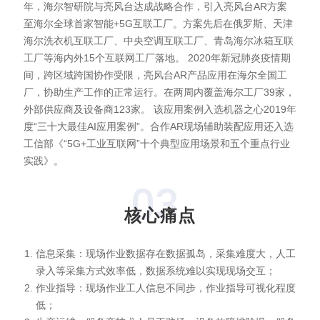
年，海尔智研院与亮风台达成战略合作，引入亮风台AR方案
至海尔全球首家智能+5G互联工厂。方案先后在俄罗斯、天津
海尔洗衣机互联工厂、中央空调互联工厂、青岛海尔冰箱互联
工厂等海内外15个互联网工厂落地。 2020年新冠肺炎疫情期
间，跨区域跨国协作受限，亮风台AR产品应用在海尔全国工
厂，协助生产工作的正常运行。在两周内覆盖海尔工厂39家，
外部供应商及设备商123家。 该应用案例入选机器之心2019年
度“三十大最佳AI应用案例”。合作AR现场辅助装配应用还入选
工信部《“5G+工业互联网”十个典型应用场景和五个重点行业
实践》。
03
核心痛点
信息采集：现场作业数据存在数据孤岛，采集难度大，人工
录入等采集方式效率低，数据系统难以实现现场交互；
作业指导：现场作业工人信息不同步，作业指导可视化程度
低；