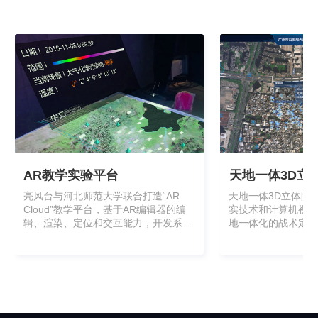
AR教学实验平台
天地一体3D立
亮风台与河北师范大学联合打造“AR
天地一体3D立体防
Cloud”教学平台，基于AR编辑器的编
实技术和计算机视觉
辑、渲染、定位和交互能力，开发系列
地一体化的战术定位
AR教学资源，覆盖数学、物理、化
机平台上建立完整的
学、地理等学科，从2D教学升级到3D
2017年，该项目在
互动教学，落地河北师范大学附属实验
航空器战法演练”中
学校。