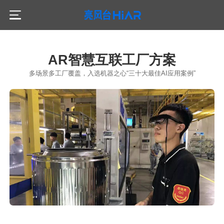
产品服务
AR智慧互联工厂方案
HiLeia
多场景多工厂覆盖，入选机器之心“三十大最佳AI应用案例”
解决方案
智慧工业
HiAR G300
服务支持
AR在线售后专家
公共安全
HiAR G200
客户案例
AR融合指挥
AR可视化培训
合作计划
HiAR H100
AR安全管控
AR设备巡点检
关于我们
HiAR Cloud
AR智能事件采集
亮风台介绍