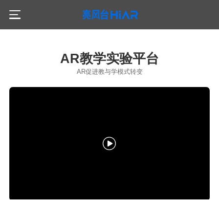
产品服务
AR教学实验平台
HiLeia
AR促进教与学模式转变
解决方案
智慧工业
HiAR G300
服务支持
AR在线售后专家
公共安全
HiAR G200
客户案例
AR融合指挥
AR可视化培训
合作计划
HiAR H100
AR安全管控
AR设备巡点检
关于我们
HiAR Cloud
AR智能事件采集
亮风台介绍