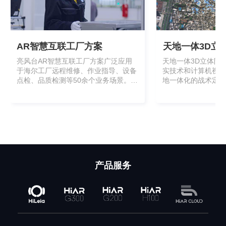
AR智慧互联工厂方案
天地一体3D立
亮风台AR智慧互联工厂方案广泛应用
天地一体3D立体防
于海尔工厂远程维修、作业指导、设备
实技术和计算机视觉
点检、品质检测等50余个业务场景。先
地一体化的战术定位
后落地在俄罗斯、天津海尔洗衣机互联
机平台上建立完整的
工厂、中央空调互联工厂、青岛海尔冰
2017年，该项目在
箱互联工厂等海内外15个互联工厂。新
航空器战法演练”中
冠肺炎疫情期间，跨区域跨国协作受
限，亮风台的多套AR系统协助海尔及
其供应商百余家工厂正常生产。
产品服务