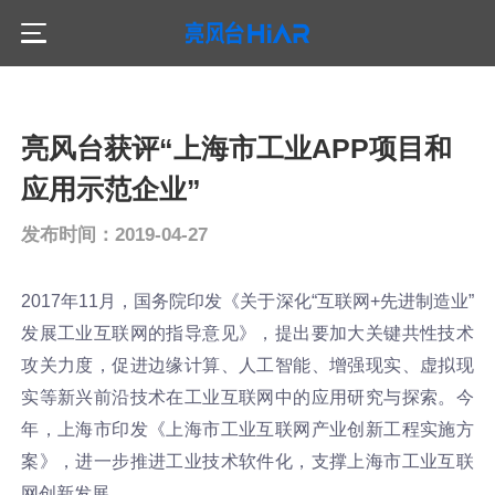
产品服务
亮风台获评“上海市工业APP项目和
HiLeia
解决方案
应用示范企业”
智慧工业
HiAR G300
发布时间：
2019-04-27
服务支持
AR在线售后专家
公共安全
2017年11月，国务院印发《关于深化“互联网+先进制造业”
HiAR G200
客户案例
AR融合指挥
AR可视化培训
发展工业互联网的指导意见》，提出要加大关键共性技术
攻关力度，促进边缘计算、人工智能、增强现实、虚拟现
合作计划
HiAR H100
实等新兴前沿技术在工业互联网中的应用研究与探索。今
AR安全管控
AR设备巡点检
年，上海市印发《上海市工业互联网产业创新工程实施方
关于我们
案》，进一步推进工业技术软件化，支撑上海市工业互联
HiAR Cloud
AR智能事件采集
网创新发展。
亮风台介绍